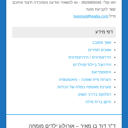
תא קולי: 0526903043 - נא להשאיר הודעה והמזכירה תיצור איתכם
קשר לקביעת מועד.
מייל:
benmed@walla.com
דפי מידע
אשך מסובב
אשכים תמירים
הדרונפרוזיס / הידרונפרוזיס
הידרוצל ביילודים/ילדים
היפוספדיאס
היצרות פיית שופכה – מיאטוטומיה
מערכת מאספת כפולה של הכליות
רפלוקס בדרכי השתן
תיקון ברית מילה
ד"ר דוד בן מאיר – אורולוג ילדים מומחה