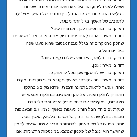
אפילו לפני הלידה, ועד גיל מאה ועשרים. היא יותר שכיחה
בגילאי ההתבגרות. יש גם הבדל בין תסביב של האשך אצל ילוד
לתסביב של האשך בגיל יותר מבוגר.
רפי קרסו : מה הסיבה לכך, אנחנו יודעים?
דוד בן מאיר : אנחנו לא יודעים בדיוק את הסיבה, אבל משערים
שחלק מהמקרים זה בגלל מבנה אנטומי שהוא מעט שונה
בילדים האלה.
רפי קרסו : כלומר, האנטומיה שלהם קצת שונה?
דוד בן מאיר : נכון.
רפי קרסו : יש לנו שקף שכן נוכל לראות, כן.
דוד בן מאיר : מה שקורה שהאשך מקובע בשני מקומות. מקום
אחד, אפשר לראות בתמונה הימנית, שהוא מקובע בחלקו
התחתון לחלק הפנימי של שק האשכים. ובחלקו האמצעי יש
מעטפות, שמקיפות את צינור מוביל הזרע ואת כלי הדם,
שנקראים ביחד חבל הזרע ונעגנות באשך עצמו. אם המעטפות
נעגנות בווילון שהוא צר יותר, אז מסיבה כלשהי, האשך נוטה
יותר, כמו ענבל של פעמון, להסתובב סביב עצמו. אפשר לדמיין
שהאשך הוא ענבל של פעמון שנמצא במעטפות החיצוניות. אם