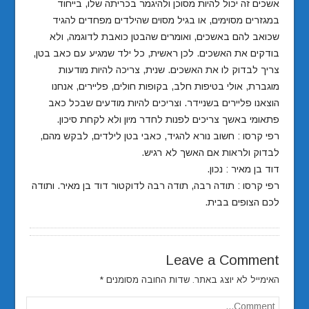
אשכים זה יכול להיות מסוכן ולהיגמר בכריתה שלו, בייחוד
במגזרים מסוימים, או בגיל מסוים שהילדים מפחדים להגיד
שכואב להם באשכים, ואומרים שהבטן כואבת לדוגמה, ולא
בודקים את האשכים. לכן ראשית, כל ילד שמגיע עם כאב בטן,
צריך לבדוק לו את האשכים. שנית, צריכה להיות מודעות
מוגברת, אולי בטיפות חלב, בקופות חולים, פליירים, אנחנו
הוצאנו פליירים בשניידר. וצריכים להיות מודעים שבכל כאב
פתאומי באשך צריכים לפנות לחדר מיון ולא לקחת סיכון.
רפי קרסו : חשוב נורא להגיד, כאבי בטן לילדים, לבקש מהם,
לבדוק ולראות אם האשך לא רגיש.
דוד בן מאיר : נכון.
רפי קרסו : תודה רבה, תודה רבה לדוקטור דוד בן מאיר. ותודה
לכם הצופים בבית.
Leave a Comment
האימייל לא יוצג באתר.
שדות החובה מסומנים
*