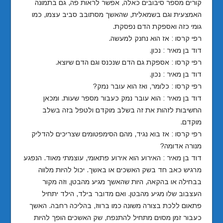
קורים מספר סיבובים כאלה, אפשר לראות פה, גם בתמונה
האמצעית וגם בשמאלית, שהאשך מסתובב סביב עצמו, כמו
גומי כזה ואספקת הדם נפסקת.
רפי קרסו : אז הוא נחנק למעשה.
דוד בן מאיר : נכון.
רפי קרסו : אספקת גם הדם שנכנס וגם הדם שיוצא.
דוד בן מאיר : נכון.
רפי קרסו : כלומר, ואז הוא עובר נמק?
דוד בן מאיר : הוא עובר נמק כעבור מספר שעות. ומכאן
החשיבות לזהות את זה בשלב מוקדם ולטפל בזה בשלב
מוקדם.
רפי קרסו : אז בוא נגיד, מהם הסימפטומים שצריכים להדליק
מנורה אדומה?
דוד בן מאיר : האירוע הוא אירוע פתאומי, עוצמתי מאוד. הנפגע
מרגיש כאב חד בשק האשכים או באשך. יכול להיות מלווה
בבחילה או בהקאה, היות שהאשך מגיע מהבטן, וזה מקור
העצבוב שלו מגיע מהבטן. ואם מדובר בילד, הילד יתחיל
פתאום ללכת בצורה משונה כמו ברווז, בהליכה רחבה. האשך
כעבור זמן מסוים מתחיל להתנפח, שק האשכים הופך להיות