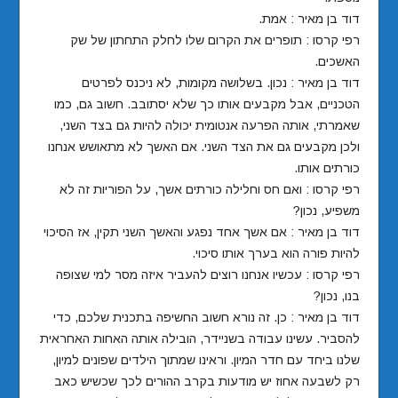
דוד בן מאיר : אמת.
רפי קרסו : תופרים את הקרום שלו לחלק התחתון של שק
האשכים.
דוד בן מאיר : נכון. בשלושה מקומות, לא ניכנס לפרטים
הטכניים, אבל מקבעים אותו כך שלא יסתובב. חשוב גם, כמו
שאמרתי, אותה הפרעה אנטומית יכולה להיות גם בצד השני,
ולכן מקבעים גם את הצד השני. אם האשך לא מתאושש אנחנו
כורתים אותו.
רפי קרסו : ואם חס וחלילה כורתים אשך, על הפוריות זה לא
משפיע, נכון?
דוד בן מאיר : אם אשך אחד נפגע והאשך השני תקין, אז הסיכוי
להיות פורה הוא בערך אותו סיכוי.
רפי קרסו : עכשיו אנחנו רוצים להעביר איזה מסר למי שצופה
בנו, נכון?
דוד בן מאיר : כן. זה נורא חשוב החשיפה בתכנית שלכם, כדי
להסביר. עשינו עבודה בשניידר, הובילה אותה האחות האחראית
שלנו ביחד עם חדר המיון. וראינו שמתוך הילדים שפונים למיון,
רק לשבעה אחוז יש מודעות בקרב ההורים לכך שכשיש כאב