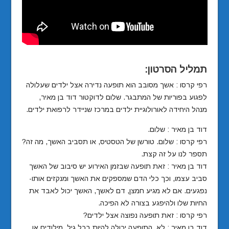
תמליל הסרטון:
רפי קרסו : אשך מסובב הוא תופעה נדירה אצל ילדים שעלולה
לפגוע בפוריות של המתבגר. שלום לדוקטור דוד בן מאיר,
מנהל היחידה לאורולוגיית ילדים במרכז שניידר לרפואת ילדים.
דוד בן מאיר : שלום.
רפי קרסו : שלום. טורשן של הטסטיס, או תסביב האשך, מה זה?
תספר לנו על זה קצת.
דוד בן מאיר : זאת תופעה שבזמן האירוע יש סיבוב של האשך
סביב עצמו, וכך כלי הדם שמספקים את האשך ומנקזים אותו-
נפגעים. אם לא מגיע חמצן, דם לאשך, האשך יכול לאבד את
החיות שלו ולהיפגע בצורה לא הפיכה.
רפי קרסו : זאת תופעה נפוצה אצל ילדים?
דוד בן מאיר : לא. התופעה יכולה להיות בכל גיל, מילודים או