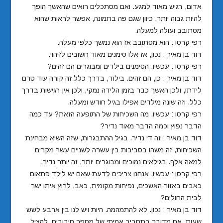
אדום, רגיש מאוד למגע. ואם מסתכלים רואים שהאשך הופך
להיות גבוה יותר, כיוון שגם פה בתמונה, אפשר לראות שהוא
מסתובב ועולה למעלה.
רפי קרסו : הוא מסתובב אז הוא נמשך כלפי מעלה.
דוד בן מאיר : נכון, אז אלו סימנים מאוד חשובים לזיהוי.
רפי קרסו : עכשיו, הסימנים בילדים ומבוגרים הם זהים?
דוד בן מאיר : כן, הם זהים. בילוד, בדרך כלל זה קורה עוד טרם
לידתו, ולכן האשך כבר בזמן הלידה נמקי, ולכן אין רגישות בדרך
כלל. וזה שונה מילדים אפילו בגיל חודש ומעלה.
רפי קרסו : עכשיו, מה השכיחות של התופעה הזאת? עד כמה
הדבר נפוץ וכמה הדבר מאוד נדיר?
דוד בן מאיר : זה די נדיר. בגיל ההתבגרות, שזה השיא מבחינת
השכיחות, זה משהו בסביבות בין עשרה לשניים עשר מקרים
למאה אלף. בגילאים נמוכים ומבוגרים יותר, זה יותר נדיר.
רפי קרסו : עכשיו, אנחנו צריכים לדעת שאם יש לילד פתאום
כאבים באזור האשכים, נפיחות מקומית, כאב, לרוץ איתו ישר
לבית החולים?
דוד בן מאיר : נכון. לא להתמהמה. היות ויש לנו בין ארבע לשש
שעות, אם מדובר בתסביב אמיתי של מספר סיבובים, להציל