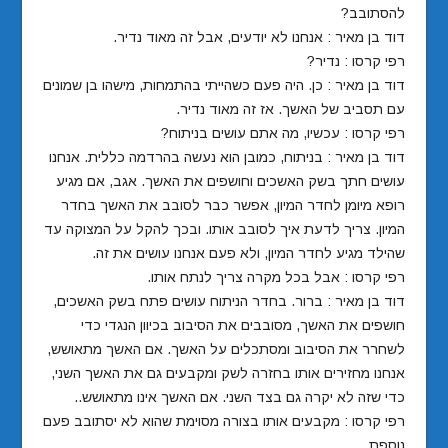
להסתובב?
דוד בן מאיר : אנחנו לא יודעים, אבל זה מאוד נדיר.
רפי קרסו : נדיר?
דוד בן מאיר : כן. היה פעם כשהייתי בהתמחות, מישהו בן שמונים
עם תסביב של האשך. אז זה מאוד נדיר.
רפי קרסו : עכשיו, מה אתם עושים בניתוח?
דוד בן מאיר : בניתוח, כמובן הוא נעשה בהרדמה כללית. אנחנו
עושים חתך בשק האשכים וחושפים את האשך. אגב, אם מגיע
רופא מיומן לחדר המיון, אפשר כבר לסובב את האשך בחדר
המיון. צריך לדעת איך לסובב אותו. ובכך להקל על המצוקה עד
שהילד מגיע לחדר המיון, ולא פעם אנחנו עושים את זה.
רפי קרסו : אבל בכל מקרה צריך לנתח אותו.
דוד בן מאיר : ברור. בחדר הניתוח עושים פתח בשק האשכים,
חושפים את האשך, מסובבים את הסיבוב בכיוון הנגדי כדי
לשחרר את הסיבוב ומסתכלים על האשך. אם האשך מתאושש,
אנחנו מחזירים אותו בחזרה לשק ומקבעים גם את האשך השני,
כדי שזה לא יקרה גם בצד השני. אם האשך אינו מתאושש..
רפי קרסו : מקבעים אותו בצורה מסוימת שהוא לא יסתובב פעם
נוספת.