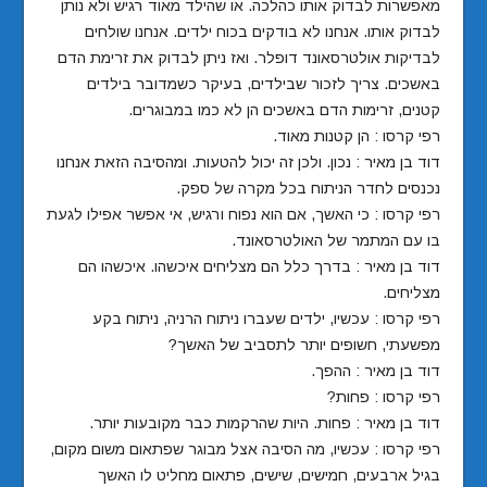
מאפשרות לבדוק אותו כהלכה. או שהילד מאוד רגיש ולא נותן
לבדוק אותו. אנחנו לא בודקים בכוח ילדים. אנחנו שולחים
לבדיקות אולטרסאונד דופלר. ואז ניתן לבדוק את זרימת הדם
באשכים. צריך לזכור שבילדים, בעיקר כשמדובר בילדים
קטנים, זרימות הדם באשכים הן לא כמו במבוגרים.
רפי קרסו : הן קטנות מאוד.
דוד בן מאיר : נכון. ולכן זה יכול להטעות. ומהסיבה הזאת אנחנו
נכנסים לחדר הניתוח בכל מקרה של ספק.
רפי קרסו : כי האשך, אם הוא נפוח ורגיש, אי אפשר אפילו לגעת
בו עם המתמר של האולטרסאונד.
דוד בן מאיר : בדרך כלל הם מצליחים איכשהו. איכשהו הם
מצליחים.
רפי קרסו : עכשיו, ילדים שעברו ניתוח הרניה, ניתוח בקע
מפשעתי, חשופים יותר לתסביב של האשך?
דוד בן מאיר : ההפך.
רפי קרסו : פחות?
דוד בן מאיר : פחות. היות שהרקמות כבר מקובעות יותר.
רפי קרסו : עכשיו, מה הסיבה אצל מבוגר שפתאום משום מקום,
בגיל ארבעים, חמישים, שישים, פתאום מחליט לו האשך