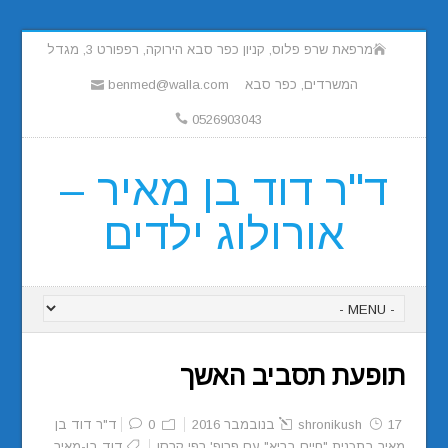
מרפאת שרפ פלוס, קניון כפר סבא הירוקה, רפפורט 3, מגדל
המשרדים, כפר סבא
benmed@walla.com
0526903043
ד"ר דוד בן מאיר –
אורולוג ילדים
תופעת תסביב האשך
17 בנובמבר 2016
shronikush
0
ד"ר דוד בן
מאיר בתכנית "חיים בריא" עם פרופ' רפי קרסו
דוד בן-מאיר